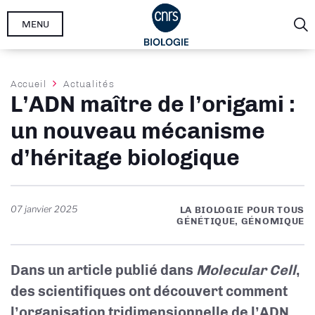
Aller
MENU
au
contenu
principal
Fil
Accueil
Actualités
L’ADN maître de l’origami :
d'Ariane
un nouveau mécanisme
d’héritage biologique
07 janvier 2025
LA BIOLOGIE POUR TOUS
GÉNÉTIQUE, GÉNOMIQUE
Dans un article publié dans
Molecular Cell
,
des scientifiques ont découvert comment
l’organisation tridimensionnelle de l’ADN