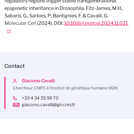
regulatory regions trigger stable transgenerational
epigenetic inheritance in Drosophila.
Fitz-James, M.H.,
Sabaris, G., Sarkies, P., Bantignies, F. & Cavalli, G.
Molecular Cell
(2024). DOI:
10.1016/j.molcel.2024.11.021
Contact
Giacomo Cavalli
Chercheur CNRS à l'Institut de génétique humaine (IGH)
+33 4 34 35 99 70
giacomo.cavalli@igh.cnrs.fr