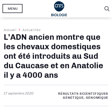
Aller
MENU
au
contenu
principal
Fil
Accueil
Actualités
L’ADN ancien montre que
d'Ariane
les chevaux domestiques
ont été introduits au Sud
du Caucase et en Anatolie
il y a 4000 ans
17 septembre 2020
RÉSULTATS SCIENTIFIQUES
GÉNÉTIQUE, GÉNOMIQUE