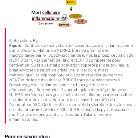
© Bénédicte Py
Figure
: Contrôle de l’activation de l’assemblage de l’inflammasome
par la phosphorylation de NLRP3. Lors du priming des
macrophages par le lipopolysaccharide (LPS), la phosphorylation de
NLRP3 par CK1a permet de rendre NLRP3 compétente pour
l’activation. Suite au signal d’activation apporté par des toxines, la
phagocytose de structure cristalline (silice) ou le stress
métabolique), sa déphosphorylation permet le recrutement de
NEK7 et de la déubiquitinase BRCC3 tous deux nécessaires à
l’assemblage de l’inflammasome. Le blocage de cette
déphosphorylation entraine l’hyper-ubiquitination dégradative de
NLRP3 en réponse au signal d’activation.L’inflammasome constitue
une plateforme d’activation pour la caspase-1 recrutée via
l’adaptateur ASC. Cette protéase contrôle la sécrétion de cytokines
proinflammatoire Interleukin(IL)-1b/18, et induit la pyroptose, une
mort cellulaire conduisant à la libération d’alarmines pro-
inflammatoires.
Pour en savoir plus :