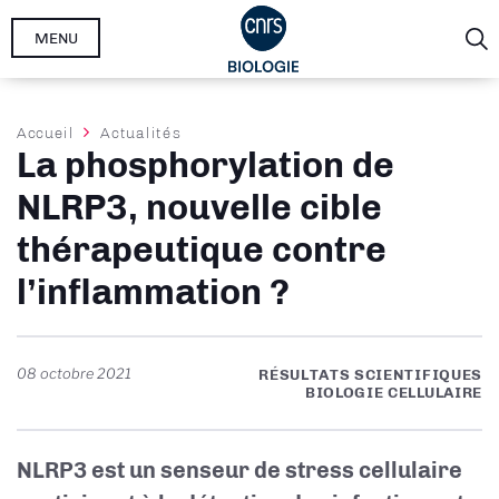
Aller
MENU
au
contenu
principal
Fil
Accueil
Actualités
La phosphorylation de
d'Ariane
NLRP3, nouvelle cible
thérapeutique contre
l’inflammation ?
08 octobre 2021
RÉSULTATS SCIENTIFIQUES
BIOLOGIE CELLULAIRE
NLRP3 est un senseur de stress cellulaire