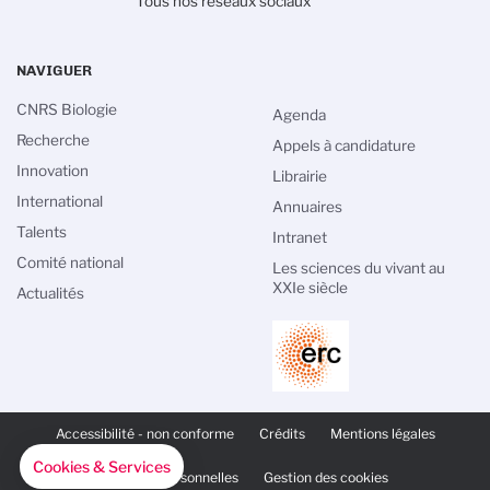
Tous nos réseaux sociaux
NAVIGUER
CNRS Biologie
Agenda
Recherche
Appels à candidature
Innovation
Librairie
International
Annuaires
Talents
Intranet
Comité national
Les sciences du vivant au
XXIe siècle
Actualités
PIED
DE
Accessibilité - non conforme
Crédits
Mentions légales
PAGE
SECONDAIRE
Cookies & Services
Données personnelles
Gestion des cookies