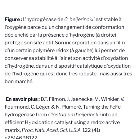
Figure :
L'hydrogénase de
C. beijerinckii
est stable à
l'oxygène parce qu'un changement de conformation
déclenché par la présence d'hydrogène (à droite)
protège son site actif. Son incorporation dans un film
d'un certain polymère rédox (à gauche) lui permet de
conserver sa stabilité à l'air et son activité d'oxydation
d'hydrogène, dans un dispositif catalytique d'oxydation
de l'hydrogène qui est donc très robuste, mais aussi très
bon marché.
En savoir plus :
D.T. Filmon, J. Jaenecke, M. Winkler, V.
Fourmond, C. Léger, & N. Plumeré,
Turning the FeFe
hydrogenase from
Clostridium beijerinckii
into an
efficient H
oxidation catalyst using a redox-active
2
matrix,
Proc. Natl. Acad. Sci. U.S.A.
122 (41)
e2514698122,