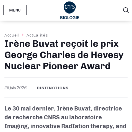
Aller
MENU
au
contenu
principal
Fil
Accueil
Actualités
Irène Buvat reçoit le prix
d'Ariane
George Charles de Hevesy
Nuclear Pioneer Award
26 juin 2026
DISTINCTIONS
Le 30 mai dernier, Irène Buvat, directrice
de recherche CNRS au laboratoire
Imaging, innovative RadIation therapy, and