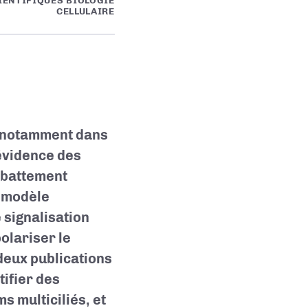
IENTIFIQUES BIOLOGIE
CELLULAIRE
t, notamment dans
évidence des
 battement
n modèle
e signalisation
olariser le
 deux publications
ifier des
s multiciliés, et