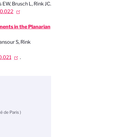
 EW, Brusch L, Rink JC.
10.022
ents in the Planarian
ansour S, Rink
0.021
.
 de Paris )