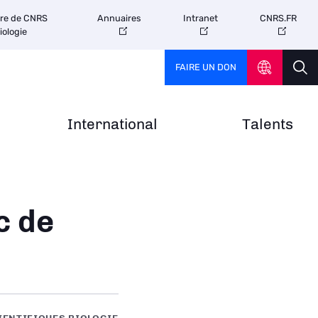
tre de CNRS
Annuaires
Intranet
CNRS.FR
iologie
FAIRE UN DON
International
Talents
c de