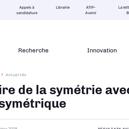
Appels à
Librairie
ATIP-
La let
candidature
Avenir
B
Recherche
Innovation
Actualités
ane
ire de la symétrie ave
asymétrique
mbre 2019