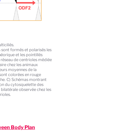
iciliés.
 sont formés et polarisés les
éorique et les pointillés
 réseau de centrioles médiée
aire chez les animaux
leurs moyennes de la
 sont colorées en rouge
auche. C) Schémas montrant
tion du cytosquelette des
 bilatérale observée chez les
rioles.
tween Body Plan