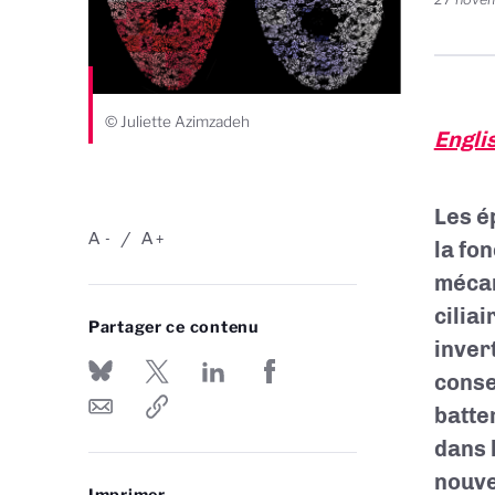
© Juliette Azimzadeh
Engli
Les é
A
A
-
+
la fo
mécan
cilia
Partager ce contenu
invert
conse
batte
dans 
nouve
Imprimer