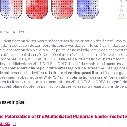
ette Azimzadeh
: Identification de nouveaux mécanismes de polarisation des épithéliums mult
et de l’inactivation de composants conservés des centrioles, à partir desquels
ur la locomotion des planaires. Les pointillés noirs indiquent le déplacement th
 le déplacement observé. Ces phénotypes révèlent une chiralité cryptique du
s protéines VFL1, VFL3 et ODF2. B) Analyse de l’orientation du battement cili
les ou déficients en VFL1, VFL3 et ODF2. Les flèches noires indiquent les va
ion du battement ciliaire pour différentes régions de l’épiderme. Ces régions
le battement est orienté vers la droite et en bleu quand il orienté vers la g
 des voies Fat/Dachsous et Wnt/PCP sur la polarisation des cils, et l’organisa
s multiciliées via les protéines centriolaires VFL1, VFL3 et ODF2. La symétrie
 contrôles est obtenue par l’action de ces voies sur un réseau chiral de cent
 savoir plus
:
 Polarization of the Multiciliated Planarian Epidermis be
rks.