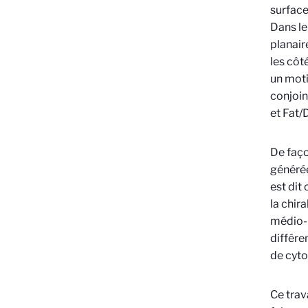
surface
Dans le
planaire
les côt
un moti
conjoin
et Fat/
De faço
générée
est dit 
la chir
médio-l
différe
de cyto
Ce trav