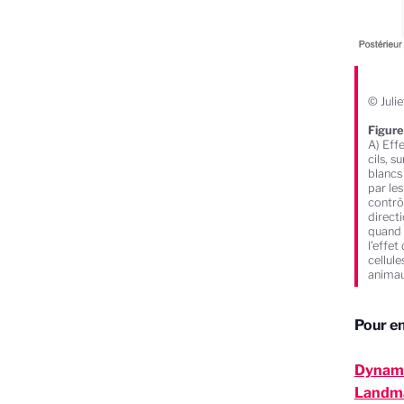
© Juli
Figure
A) Eff
cils, s
blancs
par le
contrô
direct
quand 
l’effet
cellule
animaux
Pour en
Dynamic
Landma