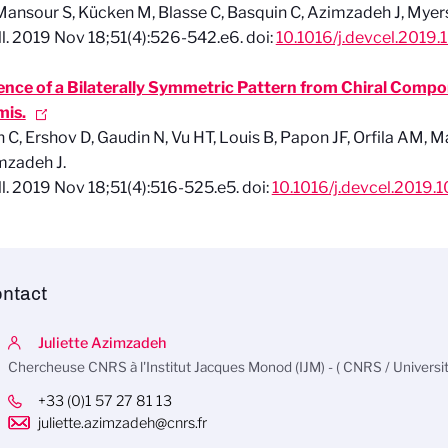
Mansour S, Kücken M, Blasse C, Basquin C, Azimzadeh J, Myers
l
. 2019 Nov 18;51(4):526-542.e6. doi:
10.1016/j.devcel.2019.
nce of a Bilaterally Symmetric Pattern from Chiral Compon
mis.
 C, Ershov D, Gaudin N, Vu HT, Louis B, Papon JF, Orfila AM, M
mzadeh J.
l
. 2019 Nov 18;51(4):516-525.e5. doi:
10.1016/j.devcel.2019.1
ntact
Juliette Azimzadeh
Chercheuse CNRS à l'Institut Jacques Monod (IJM) - ( CNRS / Université
+33 (0)1 57 27 81 13
juliette.azimzadeh@cnrs.fr