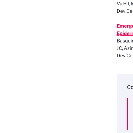
Vu HT, 
Dev Cel
Emerge
Epider
Basquin
JC, Azi
Dev Cel
Co