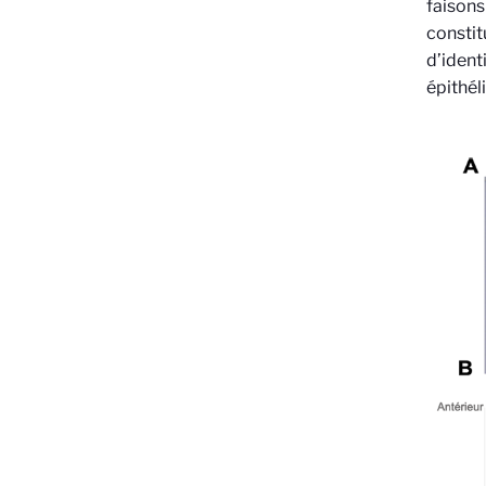
faisons
constit
d’ident
épithél