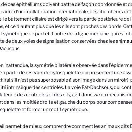
 de ces épithéliums doivent battre de façon coordonnée et da
 cadre d’une collaboration internationale, des chercheurs ont
, le battement ciliaire est dirigé vers la partie postérieure de
és, et ce d’autant plus que les cils sont proches des bords. Ce
f symétrique de part et d’autre de la ligne médiane, qui est ob
te de deux voies de signalisation conservées chez les anima
Dachsous.
n inattendue, la symétrie bilatérale observée dans l’épiderme
 à partir de réseaux de cytosquelette qui présentent une asym
chiral
s'il
n'est pas superposable à son image dans un miroir)
,
alité intrinsèque des centrioles. La voie Fat/Dachsous, qui cont
atérale des centrioles et des cils, agit donc
via
un mécanisme 
nt dans les moitiés droite et gauche du corps pour compenser
squelette et former un motif symétrique.
ail permet de mieux comprendre comment les animaux dits Bi