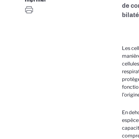
de co
bilat
Les cel
manière
cellules
respira
protège
fonctio
l’origi
En deho
espèces
capacit
compren