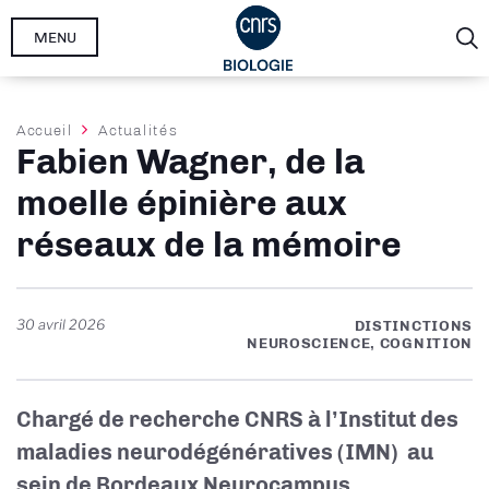
Aller
MENU
au
contenu
principal
Fil
Accueil
Actualités
Fabien Wagner, de la
d'Ariane
moelle épinière aux
réseaux de la mémoire
30 avril 2026
DISTINCTIONS
NEUROSCIENCE, COGNITION
Chargé de recherche CNRS à l’Institut des
maladies neurodégénératives (IMN)
au
sein de Bordeaux Neurocampus,