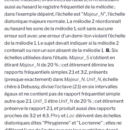
aussi au hasard le registre fréquentiel de la mélodie ;
dans l'exemple dépeint, l'échelle est "
Majeur_N
", l'échelle
diatonique majeure normale. La mélodie 2 réordonnait
au hasard les sons de la mélodie 1, soit sans aucune
erreur soit avec une erreur d'un demi-ton violant l'échelle
de la mélodie 1. Le sujet devait indiquer si la mélodie 2
contenait ou non un son absent de la mélodie 1.
B.
Six
échelles utilisées dans l'étude.
Majeur_S
s'obtient en
étirant
Majeur_N
de 20 % ; cet étirement élimine les
rapports fréquentiels simples 2:1 et 3:2, présents
(presque exactement) dans
Majeur_N
.
Unif_N
, échelle
chère à Debussy, divise l'octave (2:1) en six intervalles
égaux et ne contient pas de rapport fréquentiel simple
autre que 2:1.
Unif_S
étire
Unif_N
de 20 % ; cet étirement
préserve le rapport 2:1, et produit aussi des rapports
proches de 3:2 et 4:3.
Phry
et
Loc
dérivent des échelles
diatoniques dites "Phrygienne" et "Locrienne" ; elles ne