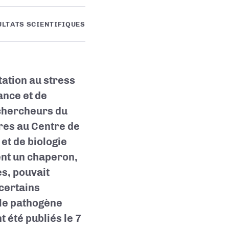
ULTATS SCIENTIFIQUES
tation au stress
ance et de
 chercheurs du
res au Centre de
 et de biologie
ent un chaperon,
s, pouvait
 certains
 le pathogène
t été publiés le 7