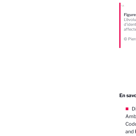
Figure
L’évolu
d’ident
affect
© Pier
En savo
D
Ambr
Codd
and 