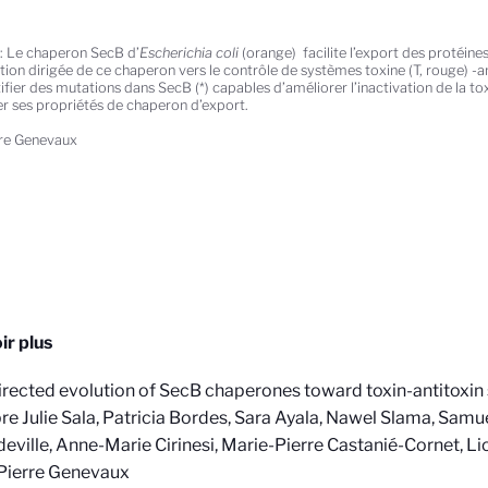
: Le chaperon SecB d’
Escherichia coli
(orange) facilite l’export des protéines
tion dirigée de ce chaperon vers le contrôle de systèmes toxine (T, rouge) -an
ifier des mutations dans SecB (*) capables d’améliorer l’inactivation de la tox
er ses propriétés de chaperon d’export.
re Genevaux
ir plus
irected evolution of SecB chaperones toward toxin-antitoxin
e Julie Sala, Patricia Bordes, Sara Ayala, Nawel Slama, Samue
eville, Anne-Marie Cirinesi, Marie-Pierre Castanié-Cornet, Li
Pierre Genevaux