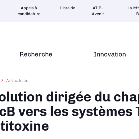
Appels à
Librairie
ATIP-
La let
candidature
Avenir
B
Recherche
Innovation
Actualités
ane
olution dirigée du ch
cB vers les systèmes 
titoxine