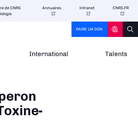
tre de CNRS
Annuaires
Intranet
CNRS.FR
iologie
FAIRE UN DON
International
Talents
aperon
Toxine-