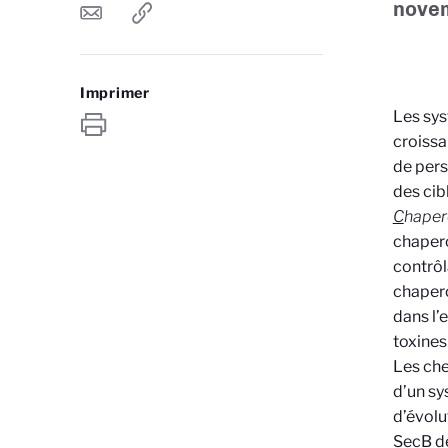
novem
Imprimer
Les sys
croissa
de pers
des cib
C
hape
chapero
contrôl
chapero
dans l’
toxines 
Les che
d’un sy
d’évolu
SecB de