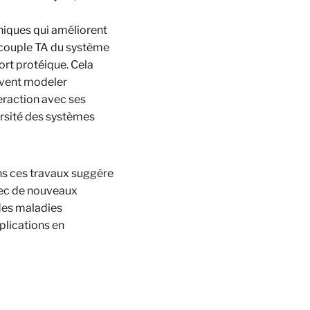
niques qui améliorent
 couple TA du système
port protéique. Cela
vent modeler
eraction avec ses
ersité des systèmes
ans ces travaux suggère
vec de nouveaux
des maladies
plications en