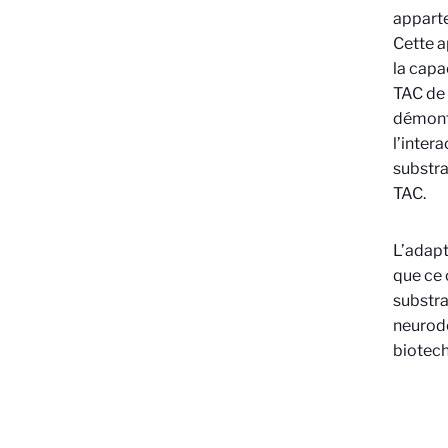
appart
Cette a
la capa
TAC de
démont
l’inter
substra
TAC.
L’adapt
que ce 
substra
neurodé
biotech