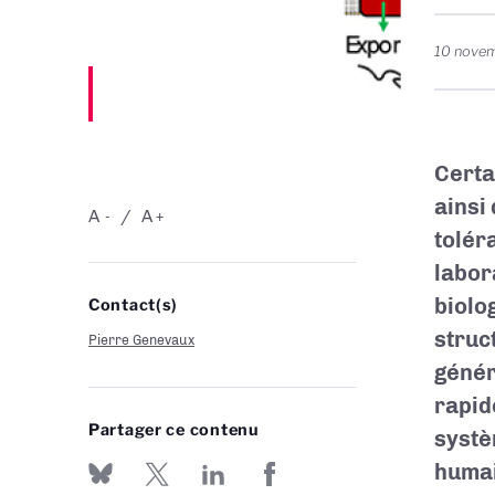
10 nove
Certa
ainsi
A
A
-
+
tolér
labor
biolog
Contact(s)
struc
Pierre Genevaux
génér
rapid
Partager ce contenu
systè
huma