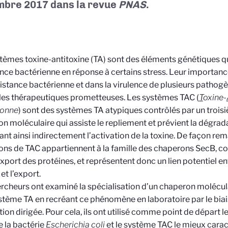
bre 2017 dans la revue
PNAS
.
tèmes toxine-antitoxine (TA) sont des éléments génétiques q
nce bactérienne en réponse à certains stress. Leur importa
istance bactérienne et dans la virulence de plusieurs pathogè
les thérapeutiques prometteuses. Les systèmes TAC (
T
oxine-
ronne
) sont des systèmes TA atypiques contrôlés par un troisi
n moléculaire qui assiste le repliement et prévient la dégradat
ant ainsi indirectement l’activation de la toxine. De façon rem
ns de TAC appartiennent à la famille des chaperons SecB, co
export des protéines, et représentent donc un lien potentiel en
et l’export.
rcheurs ont examiné la spécialisation d’un chaperon molécula
stème TA en recréant ce phénomène en laboratoire par le bia
tion dirigée. Pour cela, ils ont utilisé comme point de départ 
 la bactérie
Escherichia coli
et le système TAC le mieux caract