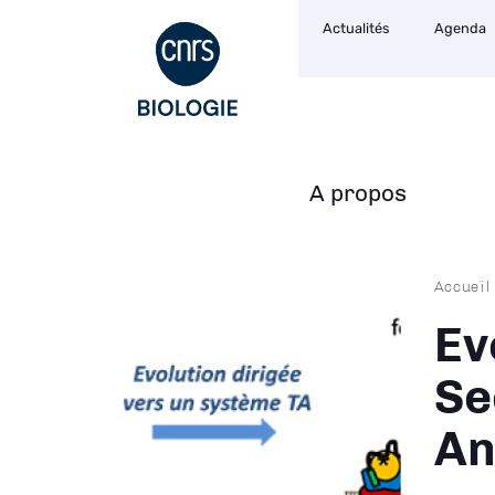
Navigation
Aller
Actualités
Agenda
secondaire
au
contenu
principal
A propos
Navigation
principale
Fil
Accueil
d'Ari
Ev
Se
An