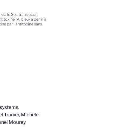
 via le Sec translocon.
titoxine (A, bleu) a permis
ine par l’antitoxine sans
 systems.
l Tranier, Michèle
onel Mourey,