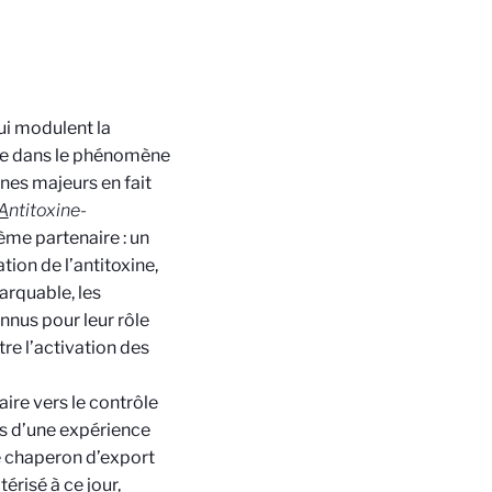
ui modulent la
nce dans le phénomène
nes majeurs en fait
A
ntitoxine-
ème partenaire : un
ion de l’antitoxine,
arquable, les
nnus pour leur rôle
tre l’activation des
ire vers le contrôle
is d’une expérience
le chaperon d’export
érisé à ce jour,