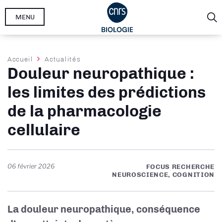
Aller
MENU
au
contenu
principal
Fil
Accueil
Actualités
Douleur neuropathique :
d'Ariane
les limites des prédictions
de la pharmacologie
cellulaire
06 février 2026
FOCUS RECHERCHE
NEUROSCIENCE, COGNITION
La douleur neuropathique, conséquence