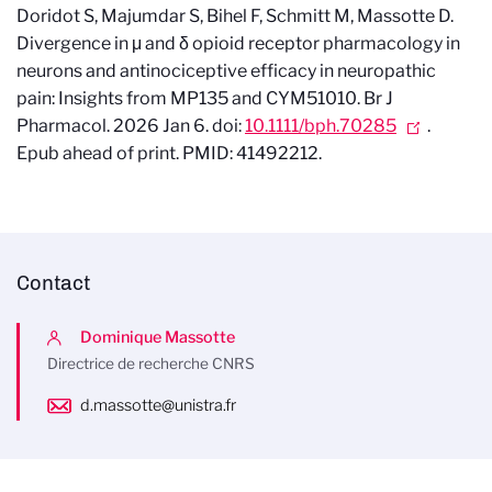
Doridot S, Majumdar S, Bihel F, Schmitt M, Massotte D.
Divergence in μ and δ opioid receptor pharmacology in
neurons and antinociceptive efficacy in neuropathic
pain: Insights from MP135 and CYM51010. Br J
Pharmacol. 2026 Jan 6. doi:
10.1111/bph.70285
.
Epub ahead of print. PMID: 41492212.
Contact
Dominique Massotte
Directrice de recherche CNRS
d.massotte@unistra.fr