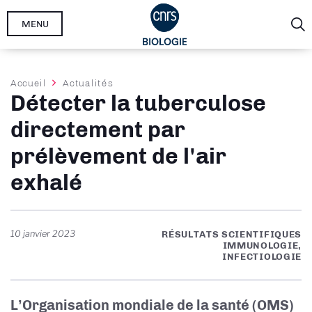
Aller
MENU
au
contenu
principal
Fil
Accueil
Actualités
Détecter la tuberculose
d'Ariane
directement par
prélèvement de l'air
exhalé
10 janvier 2023
RÉSULTATS SCIENTIFIQUES
IMMUNOLOGIE,
INFECTIOLOGIE
L’Organisation mondiale de la santé (OMS)