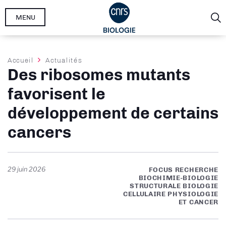
Aller
MENU
au
contenu
principal
Fil
Accueil
Actualités
Des ribosomes mutants
d'Ariane
favorisent le
développement de certains
cancers
29 juin 2026
FOCUS RECHERCHE
BIOCHIMIE-BIOLOGIE
STRUCTURALE BIOLOGIE
CELLULAIRE PHYSIOLOGIE
ET CANCER