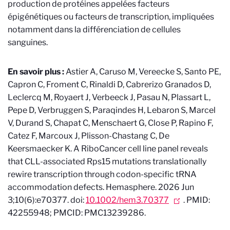
production de protéines appelées facteurs
épigénétiques ou facteurs de transcription, impliquées
notamment dans la différenciation de cellules
sanguines.
En savoir plus :
Astier A, Caruso M, Vereecke S, Santo PE,
Capron C, Froment C, Rinaldi D, Cabrerizo Granados D,
Leclercq M, Royaert J, Verbeeck J, Pasau N, Plassart L,
Pepe D, Verbruggen S, Paraqindes H, Lebaron S, Marcel
V, Durand S, Chapat C, Menschaert G, Close P, Rapino F,
Catez F, Marcoux J, Plisson-Chastang C, De
Keersmaecker K. A RiboCancer cell line panel reveals
that CLL-associated Rps15 mutations translationally
rewire transcription through codon-specific tRNA
accommodation defects. Hemasphere. 2026 Jun
3;10(6):e70377. doi:
10.1002/hem3.70377
. PMID:
42255948; PMCID: PMC13239286.