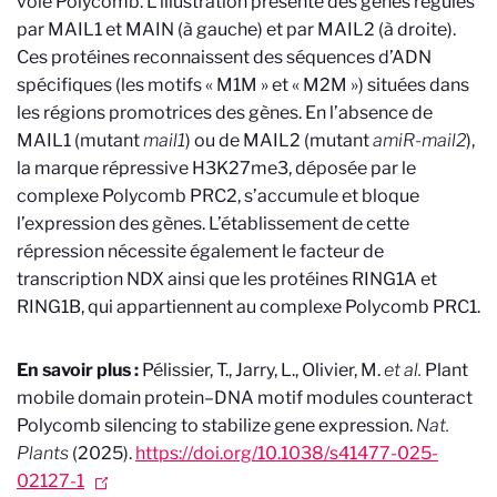
voie Polycomb. L’illustration présente des gènes régulés
par MAIL1 et MAIN (à gauche) et par MAIL2 (à droite).
Ces protéines reconnaissent des séquences d’ADN
spécifiques (les motifs « M1M » et « M2M ») situées dans
les régions promotrices des gènes. En l’absence de
MAIL1 (mutant
mail1
) ou de MAIL2 (mutant
amiR-mail2
),
la marque répressive H3K27me3, déposée par le
complexe Polycomb PRC2, s’accumule et bloque
l’expression des gènes. L’établissement de cette
répression nécessite également le facteur de
transcription NDX ainsi que les protéines RING1A et
RING1B, qui appartiennent au complexe Polycomb PRC1.
En savoir plus :
Pélissier, T., Jarry, L., Olivier, M.
et al.
Plant
mobile domain protein–DNA motif modules counteract
Polycomb silencing to stabilize gene expression.
Nat.
Plants
(2025).
https://doi.org/10.1038/s41477-025-
02127-1