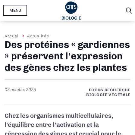
Aller
MENU
au
contenu
principal
Fil
Accueil
Actualités
Des protéines « gardiennes
d'Ariane
» préservent l’expression
des gènes chez les plantes
03 octobre 2025
FOCUS RECHERCHE
BIOLOGIE VÉGÉTALE
Chez les organismes multicellulaires,
l'équilibre entre l’activation et la
répression des gènes est crucial pour le