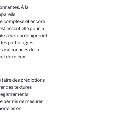
tonnantes. À la
ppareils
me complexe et encore
t essentielle pour la
le ceux qui équiperont
 des pathologies
es méconnues de la
met de mieux
 faire des prédictions
rer des textures
nregistrements
te permis de mesurer
 modèles en