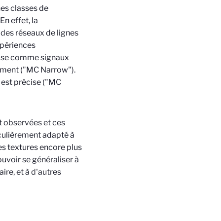
nes classes de
n effet, la
e des réseaux de lignes
xpériences
tilise comme signaux
vement ("MC Narrow").
n est précise ("MC
t observées et ces
iculièrement adapté à
des textures encore plus
uvoir se généraliser à
ire, et à d'autres