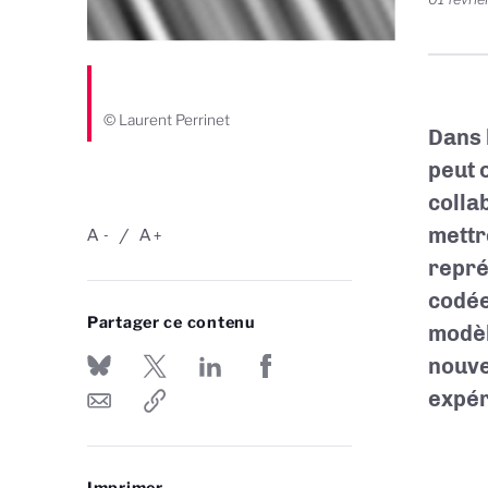
© Laurent Perrinet
Dans 
peut 
colla
mettr
A
A
-
+
repré
codée.
Partager ce contenu
modèl
nouve
expér
Imprimer