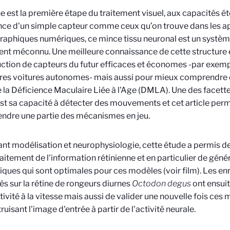
ne est la première étape du traitement visuel, aux capacités é
nce d'un simple capteur comme ceux qu’on trouve dans les a
aphiques numériques, ce mince tissu neuronal est un systè
nt méconnu. Une meilleure connaissance de cette structure es
ction de capteurs du futur efficaces et économes -par exemp
ures voitures autonomes- mais aussi pour mieux comprendre
a Déficience Maculaire Liée à l'Age (DMLA). Une des facett
est sa capacité à détecter des mouvements et cet article per
dre une partie des mécanismes en jeu.
ant modélisation et neurophysiologie, cette étude a permis de
traitement de l'information rétinienne et en particulier de géné
iques qui sont optimales pour ces modèles (voir film). Les e
és sur la rétine de rongeurs diurnes
Octodon degus
ont ensui
ctivité à la vitesse mais aussi de valider une nouvelle fois ces
ruisant l'image d'entrée à partir de l'activité neurale.