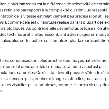
ltat le plus inattendu est la différence de sélectivité de certai
s rétiniens par rapport à la complexité du stimulus présenté. E
ntation de la vitesse est relativement peu précise si on utilis
ng"), comme cela est d'habitude réalisé dans la plupart des e
ysiologiques. Au contraire, elle devient plus précise si on u
 des textures artificielles ressemblant à des nuages en mou
iculier, plus cette texture est complexe, plus la représentatio
.
tures complexes sont plus proches des images naturellemen
ts montrent donc que dès la rétine, le système visuel est part
mulations naturelles. Ce résultat devrait pouvoir s'étendre à 
es et encore plus proches d'images naturelles, mais aussi po
s aires visuelles plus complexes, comme le cortex visuel prima
s.