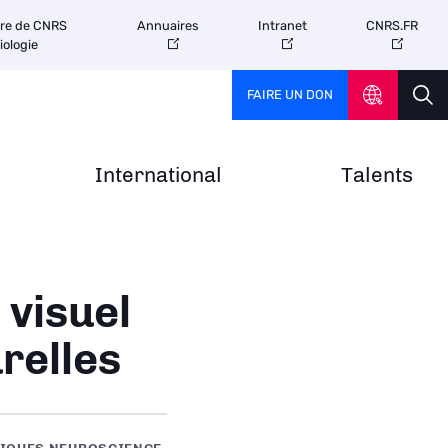
tre de CNRS
Annuaires
Intranet
CNRS.FR
iologie
FAIRE UN DON
International
Talents
 visuel
relles