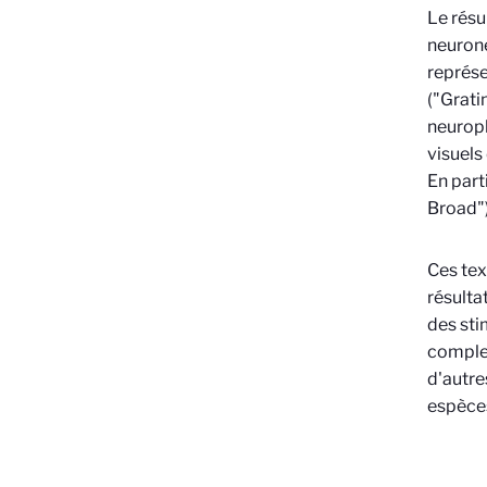
Le résu
neurone
représe
("Grati
neuroph
visuels
En part
Broad")
Ces tex
résulta
des sti
complex
d'autre
espèce