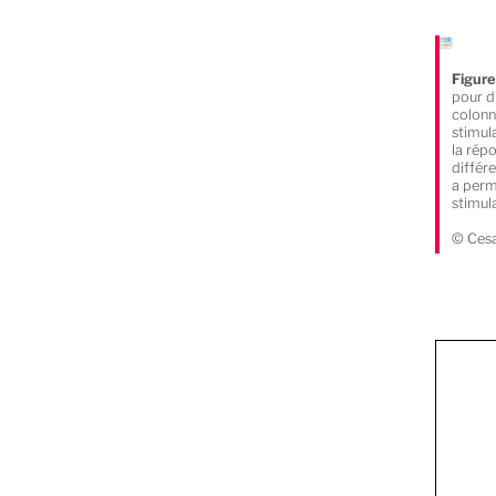
Figure
pour di
colonne
stimula
la rép
différe
a perm
stimul
© Cesa