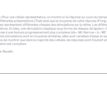
 :
Pour une cellule représentative, on montre ici la réponse au cours du tem
fférentes présentations (Trial) ainsi que la moyenne de cette réponse (Firing 
s représentent différentes vitesses des stimulations sur la rétine. Les différ
tions. En bleu, une stimulation classique sous forme de réseaux de lignes (« G
onse à une texture progressivement plus complexe (de « Mc Narrow » à « MC B
nts stimulations sont en moyenne similaires, elles sont variables d’essai en es
is de montrer que dans la majorité des cellules, les réponses sont d'autant pl
ation est complexe.
r Ravello