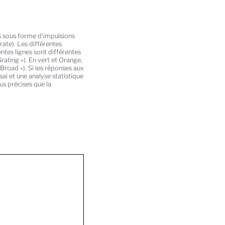
ps sous forme d'impulsions
rate). Les différentes
entes lignes sont différentes
rating »). En vert et Orange,
road »). Si les réponses aux
sai et une analyse statistique
us précises que la