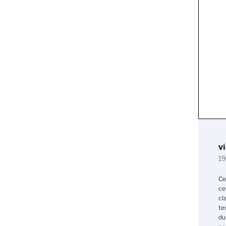
v
19
Ce
ce
cl
te
du