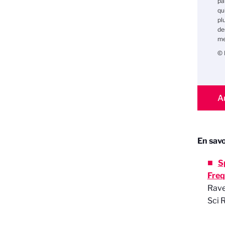
pa
qu
pl
de
me
© 
A
En savo
S
Freq
Rave
Sci 