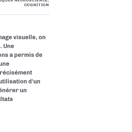
FIQUES NEUROSCIENCE,
COGNITION
mage visuelle, on
. Une
ens a permis de
 une
 précisément
tilisation d'un
générer un
ltats