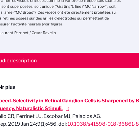
ramètres visuels critiques comme la variété de fréquences spatiales
i sont superposées: soit unique (“Grating”), fine (“MC Narrow”), soit
us large (“MC Broad”). Ces vidéos ont été directement projetées sur
s rétines posées sur des grilles d’électrodes qui permettent de
surer l’activité neurale (voir figure).
Laurent Perrinet / Cesar Ravello
udiodescription
ir plus
peed-Selectivity in Retinal Ganglion Cells is Sharpened by 
uency, Naturalistic Stimuli.
llo CR, Perrinet LU, Escobar MJ, Palacios AG.
Rep. 2019 Jan 24;9(1):456. doi:
10.1038/s41598-018-36861-8