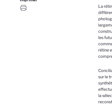
La réti
différe
photogr
largeme
constru
les fut
comme l
rétine 
compren
Concili
sur le 
synthét
effectu
la séle
reconst