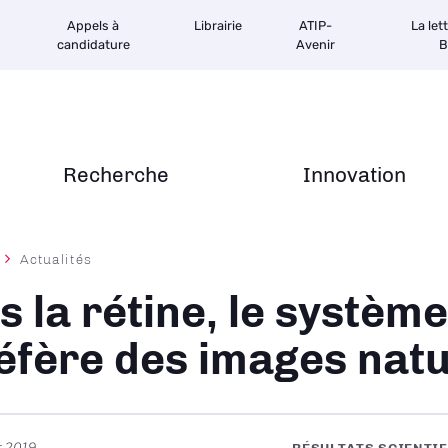
Appels à
Librairie
ATIP-
La let
candidature
Avenir
B
Recherche
Innovation
Actualités
ane
s la rétine, le système
éfère des images natu
r 2019