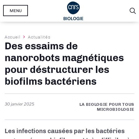
Aller
MENU
au
contenu
principal
Fil
Accueil
Actualités
Des essaims de
d'Ariane
nanorobots magnétiques
pour déstructurer les
biofilms bactériens
30 janvier 2025
LA BIOLOGIE POUR TOUS
MICROBIOLOGIE
Les infections causées par les bactéries