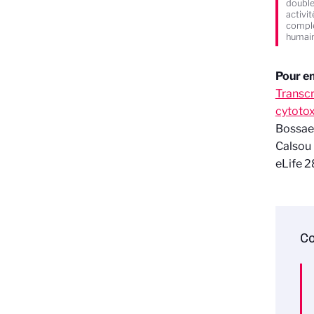
double
activi
comple
humain
Pour en
Transcr
cytotox
Bossaer
Calsou 
eLife 2
Co