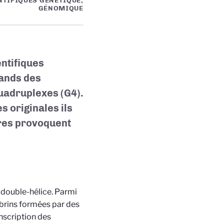
NTIFIQUES GÉNÉTIQUE,
GÉNOMIQUE
entifiques
gands des
quadruplexes (G4).
s originales ils
ures provoquent
 double-hélice. Parmi
 brins formées par des
anscription des