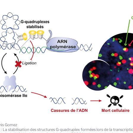
nis Gomez
e
: La stabilisation des structures G-quadruplex formées lors de la transcrip