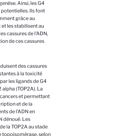
genèse. Ainsi, les G4
tentielles. Ils font
tamment grâce au
et les stabilisent au
 des cassures de l’ADN,
tion de ces cassures
nduisent des cassures
tantes à la toxicité
par les ligands de G4
 2 alpha (TOP2A). La
 cancers et permettant
iption et de la
ents de l’ADN en
DN dénoué. Les
é de la TOP2A au stade
de topoisomérase, selon