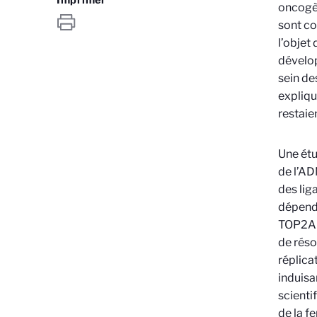
oncogèn
sont co
l’objet
dévelop
sein de
expliqu
restaie
Une étu
de l’AD
des lig
dépende
TOP2A e
de réso
réplica
induisa
scienti
de la f