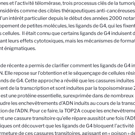
es et l’activité télomérase, trois processus clés de la tumori
nsidérés comme des cibles thérapeutiques anti-cancéreuses po
 d’un intérêt particulier depuis le début des années 2000 no
pement de petites molécules, les ligands de G4, qui les fixent 
s cellules. Il était connu que certains ligands de G4 induisent
ant leurs effets cytotoxiques, mais les mécanismes de forma
nt énigmatiques.
de récente a permis de clarifier comment les ligands de G4 i
N. Elle repose sur l’obtention et le séquençage de cellules résis
ands de G4. Cette approche a révélé que les cassures induites 
nt de la transcription et sont induites par la topoisomérase
st une protéine essentielle, surexprimée dans de nombreux
udre les enchevêtrements d’ADN induits au cours de la transcr
tion de l’ADN. Pour ce faire, la TOP2A coupe les enchevêtrem
nt une cassure transitoire qu’elle répare aussitôt une fois l’A
fiques ont découvert que les ligands de G4 bloquent l’activit
ermeture de ces cassures transitoires, agissant en « poison » 