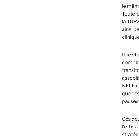
le même
Toutefo
la TOP2
ainsi p
cliniq
Une étu
complex
transit
associa
NELF es
que ces
pauses
Ces de
l’effic
stratég