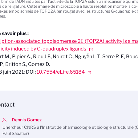
 brin de l’ADN induites par l’activité de la TOP2A selon un mécanisme qui impl
té de religature. Cette image de microscopie à haute résolution montre la co-l
xes empoisonnés de TOPO2A (en rouge) avec les structures G-quadruplex (en 
es.
 savoir plus :
iption-associated topoisomerase 2 (TOP2A) activity is a ma
icity induced by G-quadruplex ligands
t M.,
Pipier A., Riou J.F., Noirot C., Nguyễn L-T., Serre R-F., Bou
P., Britton S., Gomez D.
8 juin 2021; DOI:
10.7554/eLife.65184
ntact
Dennis Gomez
Chercheur CNRS à l'Institut de pharmacologie et biologie structurale 
Paul Sabatier)