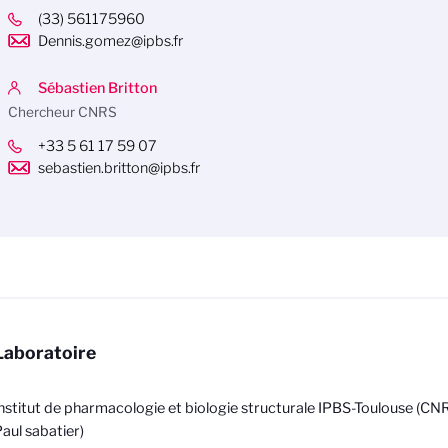
(33) 561175960
Dennis.gomez@ipbs.fr
Sébastien Britton
Chercheur CNRS
+33 5 61 17 59 07
sebastien.britton@ipbs.fr
Laboratoire
nstitut de pharmacologie et biologie structurale IPBS-Toulouse (CN
aul sabatier)