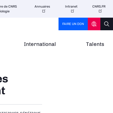
tre de CNRS
Annuaires
Intranet
CNRS.FR
iologie
FAIRE UN DON
International
Talents
es
t