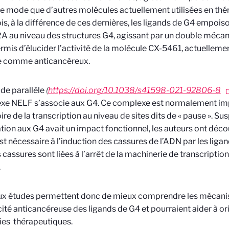
 mode que d’autres molécules actuellement utilisées en thé
is, à la différence de ces dernières, les ligands de G4 empoi
A au niveau des structures G4, agissant par un double mécan
ermis d’élucider l’activité de la molécule CX-5461, actuelleme
ue comme anticancéreux.
de parallèle
(
https://doi.org/10.1038/s41598-021-92806-8
e NELF s’associe aux G4. Ce complexe est normalement impl
oire de la transcription au niveau de sites dits de « pause ». S
tion aux G4 avait un impact fonctionnel, les auteurs ont déc
t nécessaire à l’induction des cassures de l’ADN par les liga
 cassures sont liées à l’arrêt de la machinerie de transcription
.
ux études permettent donc de mieux comprendre les mécani
acité anticancéreuse des ligands de G4 et pourraient aider à or
ies thérapeutiques.