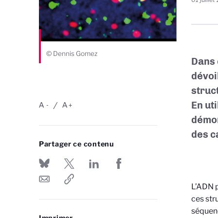
© Dennis Gomez
Dans 
dévoi
struc
En ut
A
A
-
+
démon
des c
Partager ce contenu
L’ADN p
ces str
séquenc
Imprimer