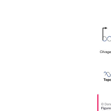
© Den
Figur