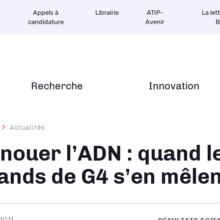
Appels à
Librairie
ATIP-
La let
candidature
Avenir
B
Recherche
Innovation
Actualités
ane
nouer l’ADN : quand l
gands de G4 s’en mêlen
t 2021