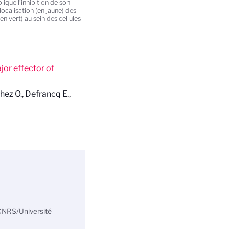
ique l’inhibition de son
ocalisation (en jaune) des
vert) au sein des cellules
jor effector of
chez O., Defrancq E.,
(CNRS/Université