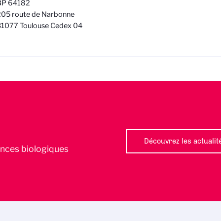
BP 64182
205 route de Narbonne
31077 Toulouse Cedex 04
Découvrez les actualit
iences biologiques