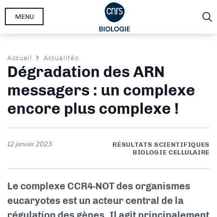
Aller
MENU
au
contenu
principal
Fil
Accueil
Actualités
Dégradation des ARN
d'Ariane
messagers : un complexe
encore plus complexe !
12 janvier 2023
RÉSULTATS SCIENTIFIQUES
BIOLOGIE CELLULAIRE
Le complexe CCR4-NOT des organismes
eucaryotes est un acteur central de la
régulation des gènes. Il agit principalement