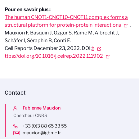
Pour en savoir plus :
The human CNOT1-CNOT10-CNOT11 complex forms a
structural platform for protein-protein interactions
.
Mauxion F, Basquin J, Ozgur S, Rame M, Albrecht J,
Schäfer I, Séraphin B, Conti E.
Cell Reports December 23, 2022. DOI:
h
ttps://doi.org/10.1016/j.celrep.2022.111902
Contact
Fabienne Mauxion
Chercheur CNRS
+33 (0)3 88 65 33 55
mauxion@igbmc.fr