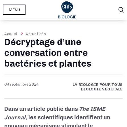
Aller
MENU
au
contenu
principal
Fil
Accueil
Actualités
Décryptage d’une
d'Ariane
conversation entre
bactéries et plantes
04 septembre 2024
LA BIOLOGIE POUR TOUS
BIOLOGIE VÉGÉTALE
Dans un article publié dans
The ISME
Journal,
les scientifiques identifient un
nouveau mécanisme stimulant le