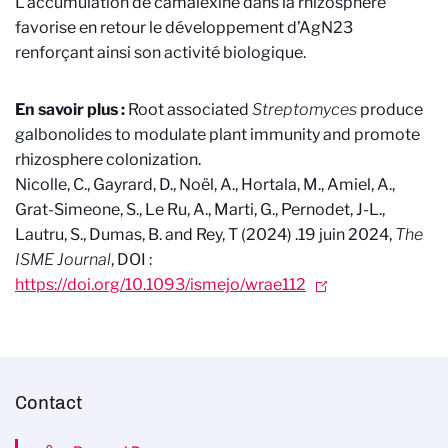
L’accumulation de camalexine dans la rhizosphère
favorise en retour le développement d’AgN23
renforçant ainsi son activité biologique.
En savoir plus :
Root associated
Streptomyces
produce
galbonolides to modulate plant immunity and promote
rhizosphere colonization.
Nicolle, C., Gayrard, D., Noël, A., Hortala, M., Amiel, A.,
Grat-Simeone, S., Le Ru, A., Marti, G., Pernodet, J-L.,
Lautru, S., Dumas, B. and Rey, T (2024) .
19 juin 2024,
The
ISME Journal
, DOI :
https://doi.org/10.1093/ismejo/wrae112
Contact