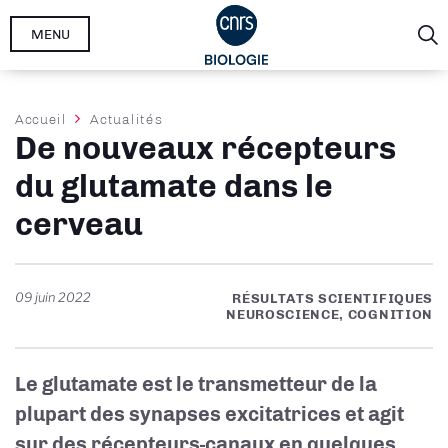
Aller
MENU
au
contenu
principal
Fil
Accueil
Actualités
De nouveaux récepteurs
d'Ariane
du glutamate dans le
cerveau
09 juin 2022
RÉSULTATS SCIENTIFIQUES
NEUROSCIENCE, COGNITION
Le glutamate est le transmetteur de la
plupart des synapses excitatrices et agit
sur des récepteurs-canaux en quelques