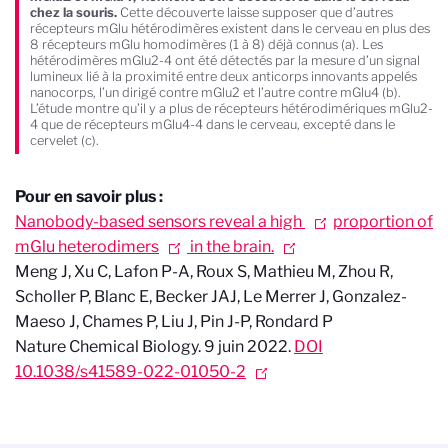
chez la souris.
Cette découverte laisse supposer que d’autres
récepteurs mGlu hétérodimères existent dans le cerveau en plus des
8 récepteurs mGlu homodimères (1 à 8) déjà connus (a). Les
hétérodimères mGlu2-4 ont été détectés par la mesure d’un signal
lumineux lié à la proximité entre deux anticorps innovants appelés
nanocorps, l’un dirigé contre mGlu2 et l’autre contre mGlu4 (b).
L’étude montre qu’il y a plus de récepteurs hétérodimériques mGlu2-
4 que de récepteurs mGlu4-4 dans le cerveau, excepté dans le
cervelet (c).
Pour en savoir plus :
Nanobody-based sensors reveal a high
proportion of
mGlu heterodimers
in the brain.
Meng J, Xu C, Lafon P-A, Roux S, Mathieu M, Zhou R,
Scholler P, Blanc E, Becker JAJ, Le Merrer J, Gonzalez-
Maeso J, Chames P, Liu J, Pin J-P, Rondard P
Nature Chemical Biology. 9 juin 2022.
DOI
10.1038/s41589-022-01050-2