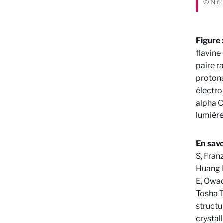
© Nico
Figure 
flavine
paire r
protona
électro
alpha C
lumière
En savoi
S, Fran
Huang K
E, Owad
Tosha T
structu
crystal