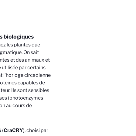
s biologiques
ez les plantes que
igmatique. On sait
antes et des animaux et
utilisée par certains
nt l’horloge circadienne
protéines capables de
eur. Ils sont sensibles
lyases (photoenzymes
ion au cours de
i
(
CraCRY
), choisi par