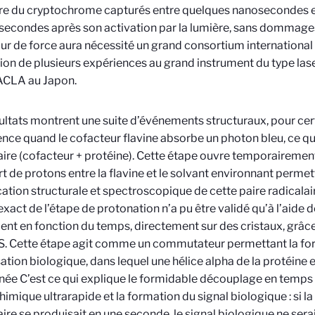
re du cryptochrome capturés entre quelques nanosecondes e
isecondes après son activation par la lumière, sans dommages
our de force aura nécessité un grand consortium international d
tion de plusieurs expériences au grand instrument du type laser
ACLA au Japon.
ultats montrent une suite d’événements structuraux, pour cer
e quand le cofacteur flavine absorbe un photon bleu, ce qui
aire (cofacteur + protéine). Cette étape ouvre temporaireme
rt de protons entre la flavine et le solvant environnant permetta
ation structurale et spectroscopique de cette paire radicalai
exact de l’étape de protonation n’a pu être validé qu’à l’aide 
nt en fonction du temps, directement sur des cristaux, grâc
S. Cette étape agit comme un commutateur permettant la form
sation biologique, dans lequel une hélice alpha de la protéine
ée C’est ce qui explique le formidable découplage en temps e
imique ultrarapide et la formation du signal biologique : si la
aire se produisait en une seconde, le signal biologique ne ser