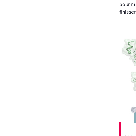
pour m
finisse