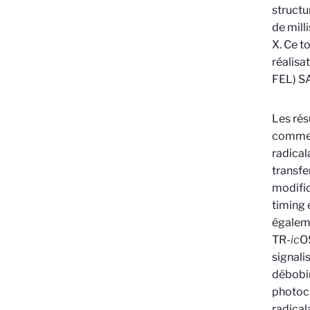
structu
de mill
X. Ce t
réalisa
FEL) S
Les rés
commenc
radical
transfe
modific
timing 
égaleme
TR-
ic
O
signali
débobin
photoch
radical