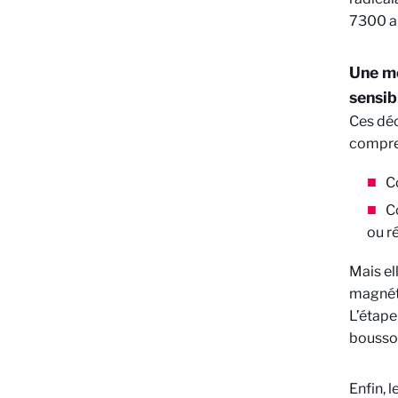
7300 an
Une me
sensib
Ces déc
compre
C
C
ou r
Mais el
magnéti
L’étape
boussol
Enfin, 