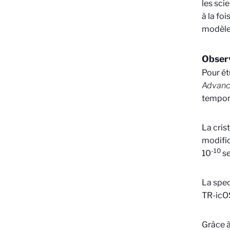
les sci
à la fo
modèle
Observ
Pour ét
Advanc
tempor
La cris
modific
-10
10
se
La spec
TR-icOS
Grâce à