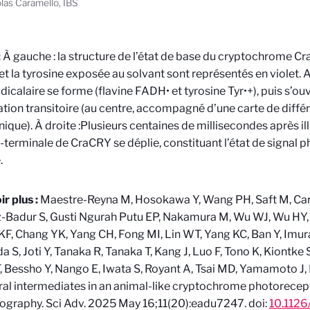
las Caramello, IBS
:
À gauche : la structure de l’état de base du cryptochrome Cr
 et la tyrosine exposée au solvant sont représentés en violet. 
adicalaire se forme (flavine FADH• et tyrosine Tyr•+), puis s’o
tion transitoire (au centre, accompagné d’une carte de diffé
nique). À droite :Plusieurs centaines de millisecondes après ill
-terminale de CraCRY se déplie, constituant l’état de signal 
.
r plus :
Maestre-Reyna M, Hosokawa Y, Wang PH, Saft M, Car
z-Badur S, Gusti Ngurah Putu EP, Nakamura M, Wu WJ, Wu HY
F, Chang YK, Yang CH, Fong MI, Lin WT, Yang KC, Ban Y, Imur
a S, Joti Y, Tanaka R, Tanaka T, Kang J, Luo F, Tono K, Kiontke 
, Bessho Y, Nango E, Iwata S, Royant A, Tsai MD, Yamamoto J,
ral intermediates in an animal-like cryptochrome photorecep
lography. Sci Adv. 2025 May 16;11(20):eadu7247. doi:
10.1126