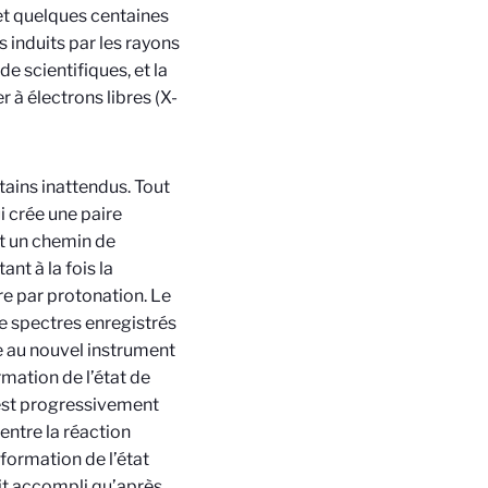
t quelques centaines
 induits par les rayons
e scientifiques, et la
 à électrons libres (X-
tains inattendus. Tout
 crée une paire
nt un chemin de
nt à la fois la
re par protonation. Le
de spectres enregistrés
e au nouvel instrument
ation de l’état de
 est progressivement
ntre la réaction
 formation de l’état
ait accompli qu’après