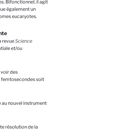
 Bifonctionnel, il agit
itue également un
omes eucaryotes.
nte
la revue
Science
tiale et/ou
 voir des
de femtosecondes soit
e au nouvel instrument
te résolution de la