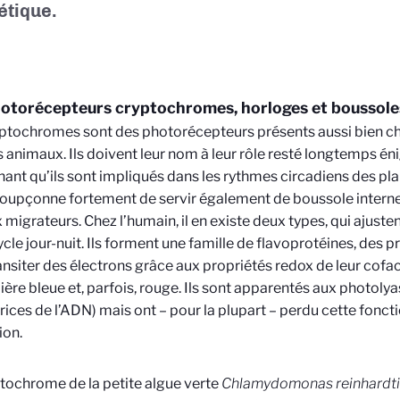
tique.
otorécepteurs cryptochromes, horloges et boussole
ptochromes sont des photorécepteurs présents aussi bien ch
s animaux. Ils doivent leur nom à leur rôle resté longtemps én
ant qu’ils sont impliqués dans les rythmes circadiens des pl
soupçonne fortement de servir également de boussole interne 
 migrateurs. Chez l’humain, il en existe deux types, qui ajuste
cycle jour-nuit. Ils forment une famille de flavoprotéines, des 
ransiter des électrons grâce aux propriétés redox de leur cofact
mière bleue et, parfois, rouge. Ils sont apparentés aux photo
rices de l’ADN) mais ont – pour la plupart – perdu cette fonct
ion.
tochrome de la petite algue verte
Chlamydomonas reinhardti