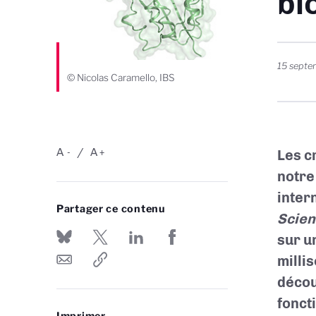
bi
15 sept
© Nicolas Caramello, IBS
A
A
Les c
-
+
notre
inter
Partager ce contenu
Scien
sur u
milli
décou
fonct
Imprimer