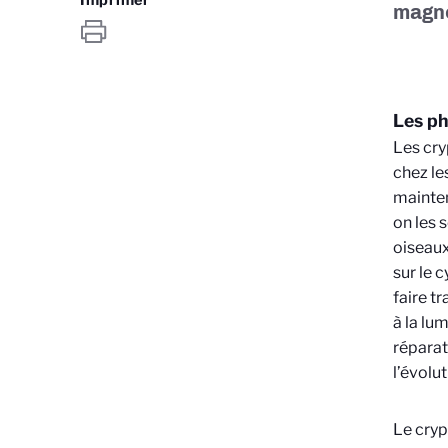
magné
Les ph
Les cry
chez le
mainten
on les 
oiseaux
sur le 
faire t
à la lu
réparat
l’évolut
Le cryp