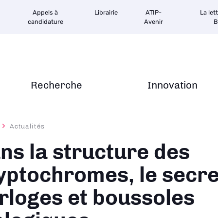
Appels à
Librairie
ATIP-
La let
candidature
Avenir
B
Recherche
Innovation
Actualités
ane
ns la structure des
yptochromes, le secre
rloges et boussoles