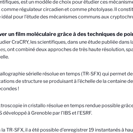
entifiques, est un modèle de choix pour étudier ces mécanismes.
is comme régulateur circadien et comme photolyase. Il const
 idéal pour l’étude des mécanismes communs aux cryptochr
er un film moléculaire grâce à des techniques de poi
udier CraCRY, les scientifiques, dans une étude publiée dans 
es
, ont combiné deux approches de très haute résolution, spa
elle.
tallographie sérielle résolue en temps (TR-SFX) qui permet de
ations de structure se produisant à l’échelle de la centaine 
condes !
troscopie in cristallo résolue en temps rendue possible grâc
 développé à Grenoble par l’IBS et l’ESRF.
 la TR-SFX, il a été possible d’enregistrer 19 instantanés à hau