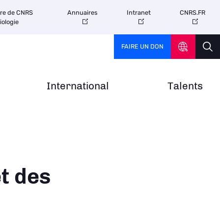
tre de CNRS
Annuaires
Intranet
CNRS.FR
iologie
FAIRE UN DON
International
Talents
t des