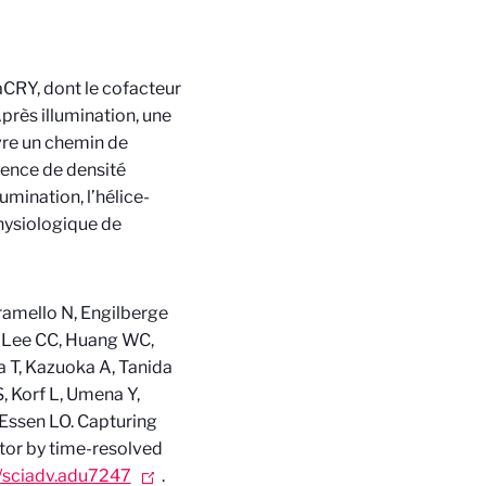
aCRY, dont le cofacteur
Après illumination, une
uvre un chemin de
rence de densité
umination, l’hélice-
physiologique de
amello N, Engilberge
, Lee CC, Huang WC,
a T, Kazuoka A, Tanida
S, Korf L, Umena Y,
 Essen LO. Capturing
tor by time-resolved
/sciadv.adu7247
.