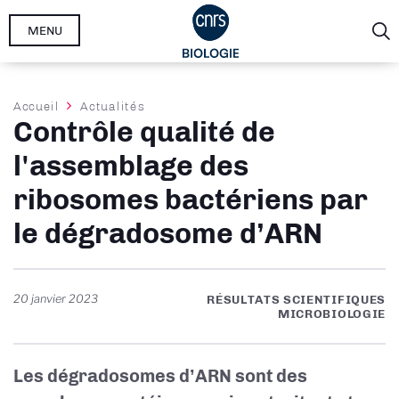
Aller
MENU
au
contenu
principal
Fil
Accueil
Actualités
Contrôle qualité de
d'Ariane
l'assemblage des
ribosomes bactériens par
le dégradosome d’ARN
20 janvier 2023
RÉSULTATS SCIENTIFIQUES
MICROBIOLOGIE
Les dégradosomes d’ARN sont des