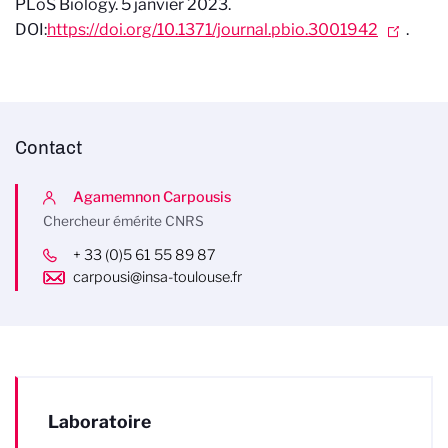
PLoS Biology. 5 janvier 2023.
DOI:
https://doi.org/10.1371/journal.pbio.3001942
.
Contact
Agamemnon Carpousis
Chercheur émérite CNRS
+ 33 (0)5 61 55 89 87
carpousi@insa-toulouse.fr
Laboratoire