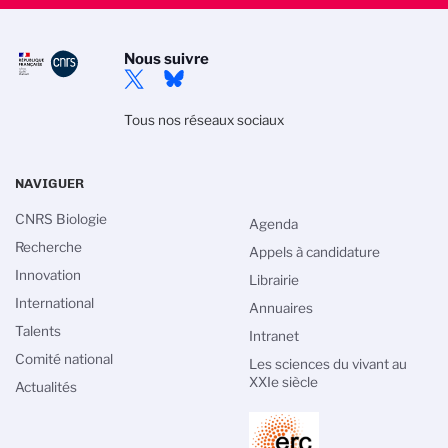
Nous suivre
Tous nos réseaux sociaux
NAVIGUER
CNRS Biologie
Agenda
Recherche
Appels à candidature
Innovation
Librairie
International
Annuaires
Talents
Intranet
Gestion des cookies
Comité national
Les sciences du vivant au
XXIe siècle
a politique de gestion des cookies du CNRS est élaborée en
Actualités
déquation avec sa mission de recherche scientifique. Ce site
ous donne l’information sur les cookies qu’il utilise et le contrôle
e ceux non nécessaires à son fonctionnement et son