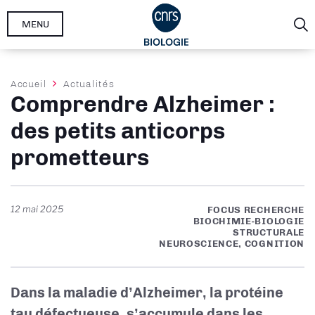
Aller
MENU
au
contenu
principal
Fil
Accueil
Actualités
Comprendre Alzheimer :
d'Ariane
des petits anticorps
prometteurs
12 mai 2025
FOCUS RECHERCHE
BIOCHIMIE-BIOLOGIE
STRUCTURALE
NEUROSCIENCE, COGNITION
Dans la maladie d’Alzheimer, la protéine
tau défectueuse, s’accumule dans les