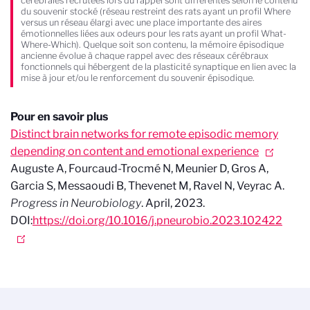
cérébrales recrutées lors du rappel sont différentes selon le contenu
du souvenir stocké (réseau restreint des rats ayant un profil Where
versus un réseau élargi avec une place importante des aires
émotionnelles liées aux odeurs pour les rats ayant un profil What-
Where-Which). Quelque soit son contenu, la mémoire épisodique
ancienne évolue à chaque rappel avec des réseaux cérébraux
fonctionnels qui hébergent de la plasticité synaptique en lien avec la
mise à jour et/ou le renforcement du souvenir épisodique.
Pour en savoir plus
Distinct brain networks for remote episodic memory
depending on content and emotional experience
Auguste A, Fourcaud-Trocmé N, Meunier D, Gros A,
Garcia S, Messaoudi B, Thevenet M, Ravel N, Veyrac A.
Progress in Neurobiology
. April, 2023.
DOI:
https://doi.org/10.1016/j.pneurobio.2023.102422