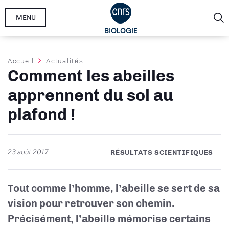
Aller
MENU
au
contenu
principal
Fil
Accueil
Actualités
Comment les abeilles
d'Ariane
apprennent du sol au
plafond !
23 août 2017
RÉSULTATS SCIENTIFIQUES
Tout comme l’homme, l’abeille se sert de sa
vision pour retrouver son chemin.
Précisément, l’abeille mémorise certains