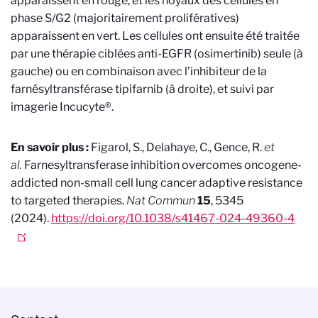
apparaissent en rouge, et les noyaux des cellules en
phase S/G2 (majoritairement prolifératives)
apparaissent en vert. Les cellules ont ensuite été traitée
par une thérapie ciblées anti-EGFR (osimertinib) seule (à
gauche) ou en combinaison avec l’inhibiteur de la
farnésyltransférase tipifarnib (à droite), et suivi par
imagerie Incucyte®.
En savoir plus :
Figarol, S., Delahaye, C., Gence, R.
et
al.
Farnesyltransferase inhibition overcomes oncogene-
addicted non-small cell lung cancer adaptive resistance
to targeted therapies.
Nat Commun
15
, 5345
(2024).
https://doi.org/10.1038/s41467-024-49360-4