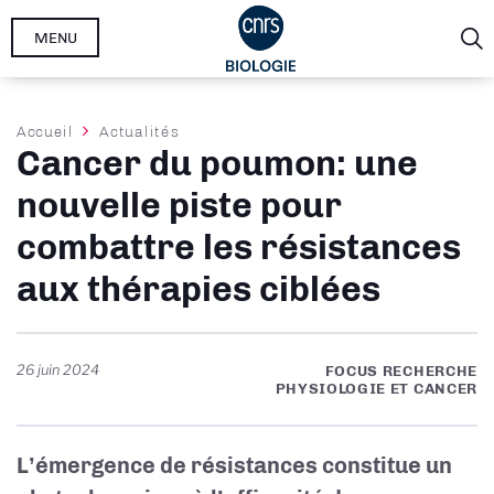
Aller
MENU
au
contenu
principal
Fil
Accueil
Actualités
Cancer du poumon: une
d'Ariane
nouvelle piste pour
combattre les résistances
aux thérapies ciblées
26 juin 2024
FOCUS RECHERCHE
PHYSIOLOGIE ET CANCER
L’émergence de résistances constitue un