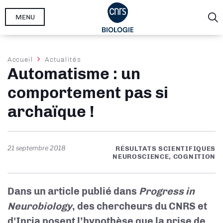
Aller
MENU
au
contenu
principal
Fil
Accueil
Actualités
Automatisme : un
d'Ariane
comportement pas si
archaïque !
21 septembre 2018
RÉSULTATS SCIENTIFIQUES
NEUROSCIENCE, COGNITION
Dans un article publié dans
Progress in
Neurobiology
, des chercheurs du CNRS et
d'Inria posent l’hypothèse que la prise de