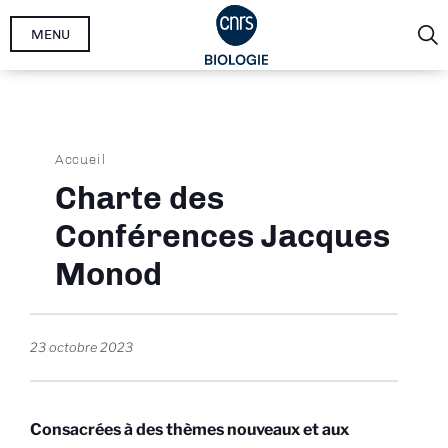
Aller
MENU
au
contenu
principal
Fil
Accueil
d'Ariane
Charte des
Conférences Jacques
Monod
23 octobre 2023
Consacrées à des thèmes nouveaux et aux