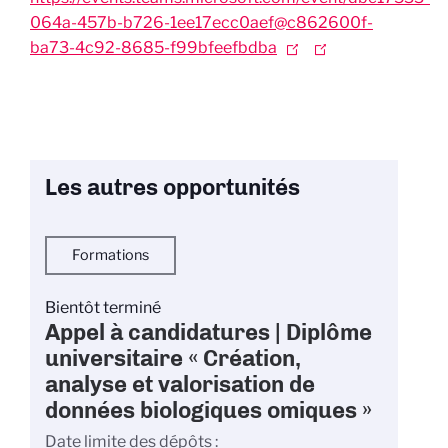
064a-457b-b726-1ee17ecc0aef@c862600f-
ba73-4c92-8685-f99bfeefbdba
Les autres opportunités
Formations
Bientôt terminé
Appel à candidatures | Diplôme
universitaire « Création,
analyse et valorisation de
données biologiques omiques »
Date limite des dépôts