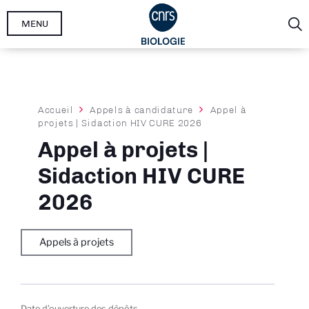
Aller
MENU
au
contenu
principal
Fil
Accueil
Appels à candidature
Appel à
projets | Sidaction HIV CURE 2026
d'Ariane
Appel à projets |
Sidaction HIV CURE
2026
Appels à projets
Date d’ouverture des dépôts