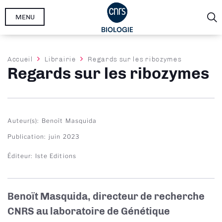
Aller
MENU
au
contenu
principal
Fil
Accueil
Librairie
Regards sur les ribozymes
Regards sur les ribozymes
d'Ariane
Auteur(s)
Benoît Masquida
Publication
juin 2023
Éditeur
Iste Editions
Benoït Masquida, directeur de recherche
CNRS au laboratoire de Génétique