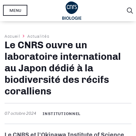
Aller
MENU
au
contenu
principal
Fil
Accueil
Actualités
Le CNRS ouvre un
d'Ariane
laboratoire international
au Japon dédié à la
biodiversité des récifs
coralliens
07 octobre 2024
INSTITUTIONNEL
Le CNRS et l’Okinawa Institute of Science